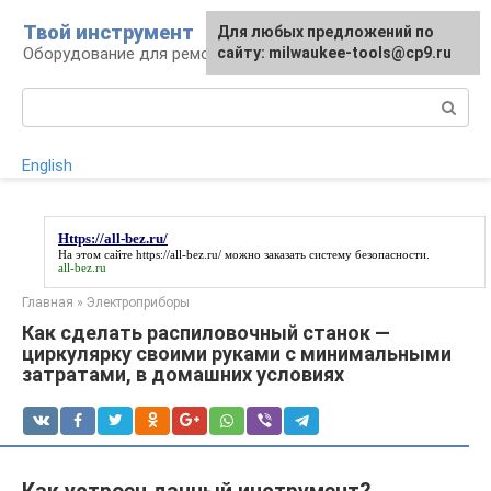
Перейти
Твой инструмент
Для любых предложений по
к
Оборудование для ремонтных работ
сайту: milwaukee-tools@cp9.ru
контенту
Поиск:
English
Https://all-bez.ru/
На этом сайте
https://all-bez.ru/
можно заказать систему безопасности.
all-bez.ru
Главная
»
Электроприборы
Как сделать распиловочный станок —
циркулярку своими руками с минимальными
затратами, в домашних условиях