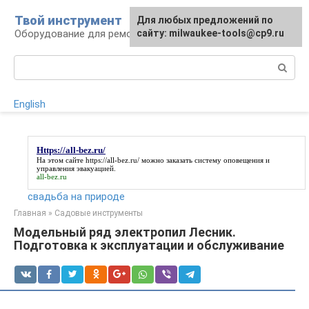
Перейти
Твой инструмент
Для любых предложений по
к
Оборудование для ремонтных работ
сайту: milwaukee-tools@cp9.ru
контенту
Поиск:
English
Https://all-bez.ru/
На этом сайте
https://all-bez.ru/
можно заказать систему оповещения и
управления эвакуацией.
all-bez.ru
свадьба на природе
Главная
»
Садовые инструменты
Модельный ряд электропил Лесник.
Подготовка к эксплуатации и обслуживание