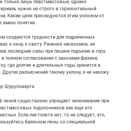
не только лишь пластмассовые, однако
териала, нужно не строго в горизонтальный
кна. Какие цели преследуются этим уклоном от
е имею понятия.
ом создаются трудности для подраненных
ас к окну, к свету. Раненое насекомое, не
ав последние силы при пешем подъеме в гору,
 в полном согласовании с законами физики,
ку, где долгие и длительные годы хранится в
 Других разъяснений такому уклону, я не нахожу.
тор Шуруповерта
оф пеной существенно упрощает запенивание при
пластмассовых подоконников как еще его
ных. Если пистолета нет, то не следует, это,
пользуйтесь баллоном пены со специальной