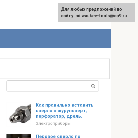
Для любых предложений по
English
сайту: milwaukee-tools@cp9.ru
Поиск:
Как правильно вставить
сверло в шуруповерт,
перфоратор, дрель.
Электроприборы
Перовое сверло по