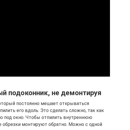
ый подоконник, не демонтируя
который постоянно мешает открываться
илить его вдоль. Это сделать сложно, так как
ую под окно. Чтобы отпилить внутреннюю
е обрезки монтируют обратно. Можно с одной