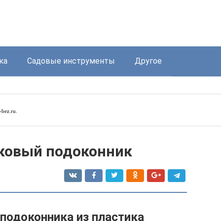
ка
Садовые инструменты
Другое
l-bez.ru
.
ковый подоконник
 подоконника из пластика