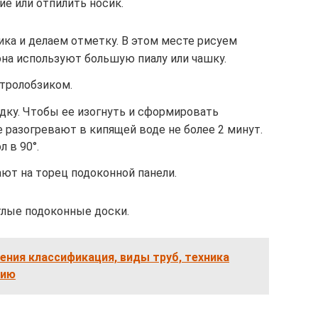
е или отпилить носик.
ка и делаем отметку. В этом месте рисуем
она используют большую пиалу или чашку.
тролобзиком.
дку. Чтобы ее изогнуть и сформировать
 разогревают в кипящей воде не более 2 минут.
л в 90°.
ют на торец подоконной панели.
лые подоконные доски.
ния классификация, виды труб, техника
нию