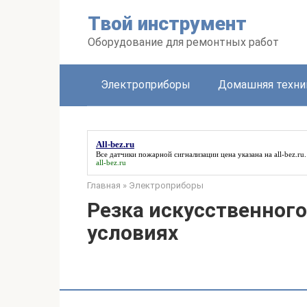
Перейти
Твой инструмент
к
контенту
Оборудование для ремонтных работ
Электроприборы
Домашняя техни
All-bez.ru
Все датчики пожарной сигнализации цена указана на
all-bez.ru
.
all-bez.ru
Главная
»
Электроприборы
Резка искусственног
условиях