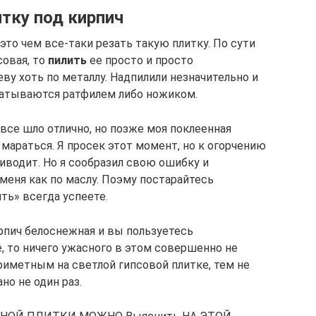
тку под кирпич
то чем все-таки резать такую плитку. По сути
совая, то
пилить
ее просто и просто
ву хоть по металлу. Надпилили незначительно и
абатываются ратфилем либо ножиком.
 все шло отлично, но позже моя поклеенная
 мараться. Я просек этот момент, но к огорчению
риводит. Но я сообразил свою ошибку и
 меня как по маслу. Поэму постарайтесь
ть» всегда успеете.
рпич белоснежная и вы пользуетесь
, то ничего ужасного в этом совершенно не
риметным на светлой гипсовой плитке, тем не
но не один раз.