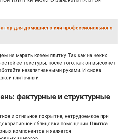
ВНОЙ ПЛИТКИ МОЖНО Выяснить НА ЭТОЙ
атор для домашнего или профессионального
м не марать клеем плитку. Так как на неких
ностей ее текстуры, после того, как он высохнет
Работайте незапятнанными руками. И снова
какой плиточный.
мень: фактурные и структурные
тное и стильное покрытие, нетрудоемкое при
 декоративной облицовки помещений.
Плитка
рных компонентов и является
одных аналогов.