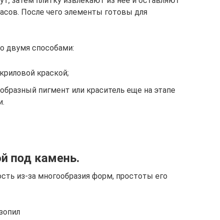
ут, затем плитку извлекают из нее и оставляют
часов. После чего элементы готовы для
о двумя способами:
криловой краской;
бразный пигмент или краситель еще на этапе
и.
й под камень.
сть из-за многообразия форм, простоты его
зопил