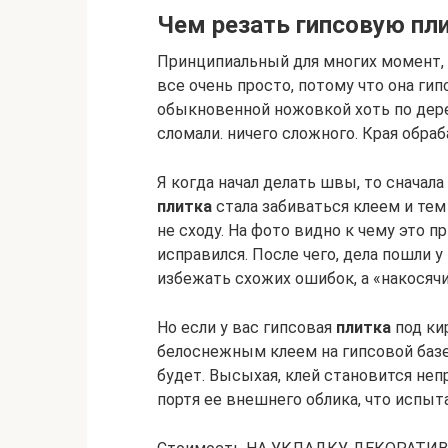
Чем резать гипсовую пли
Принципиальный для многих момент, э
все очень просто, потому что она гип
обыкновенной ножовкой хоть по дере
сломали. ничего сложного. Края обр
Я когда начал делать швы, то сначала
плитка
стала забиваться клеем и тем
не сходу. На фото видно к чему это п
исправился. После чего, дела пошли у
избежать схожих ошибок, а «накосячи
Но если у вас гипсовая
плитка
под ки
белоснежным клеем на гипсовой базе
будет. Высыхая, клей становится неп
портя ее внешнего облика, что испыта