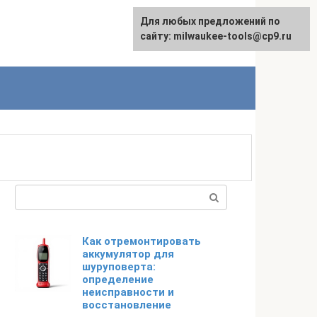
Для любых предложений по
English
сайту: milwaukee-tools@cp9.ru
Поиск:
Как отремонтировать
аккумулятор для
шуруповерта:
определение
неисправности и
восстановление