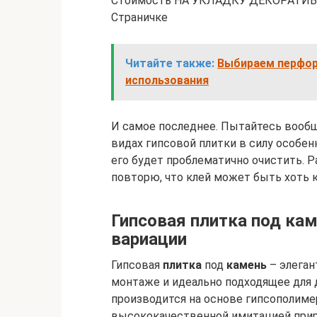
Стоимость НА УКЛАДКУ ДЕКОРАТИ
Страничке
Читайте также:
Выбираем перфор
использования
И самое последнее. Пытайтесь вообще
видах гипсовой плитки в силу особен
его будет проблематично очистить. 
повторю, что клей может быть хоть 
Гипсовая плитка под ка
вариации
Гипсовая
плитка
под
камень
– элеган
монтаже и идеально подходящее для
производится на основе гипсополиме
высококачественной имитацией прир