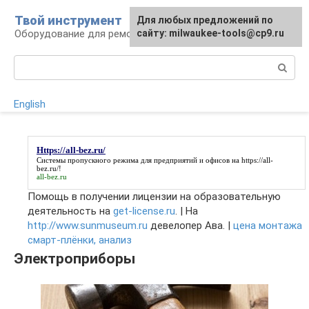
Перейти
Твой инструмент
Для любых предложений по
к
Оборудование для ремонтных работ
сайту: milwaukee-tools@cp9.ru
контенту
Поиск:
English
Https://all-bez.ru/
Системы пропускного режима для предприятий и офисов на
https://all-
bez.ru/
!
all-bez.ru
Помощь в получении лицензии на образовательную
деятельность на
get-license.ru
. | На
http://www.sunmuseum.ru
девелопер Ава. |
цена монтажа
смарт-плёнки, анализ
Электроприборы