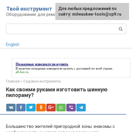
Перейти
Твой инструмент
Для любых предложений по
к
Оборудование для ремонтных работ
сайту: milwaukee-tools@cp9.ru
контенту
Поиск:
English
Пожарные извещатели купить
В наличии
пожарные извещатели купить
с доставкой по всей стране.
all-bez.ru
Главная
»
Садовые инструменты
Как своими руками изготовить шинную
пилораму?
Большинство жителей пригородной зоны знакомы с