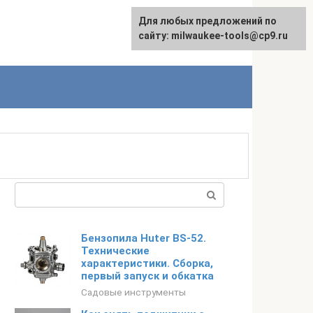
Для любых предложений по
English
сайту: milwaukee-tools@cp9.ru
Поиск:
Бензопила Huter BS-52.
Технические
характеристики. Сборка,
первый запуск и обкатка
Садовые инструменты