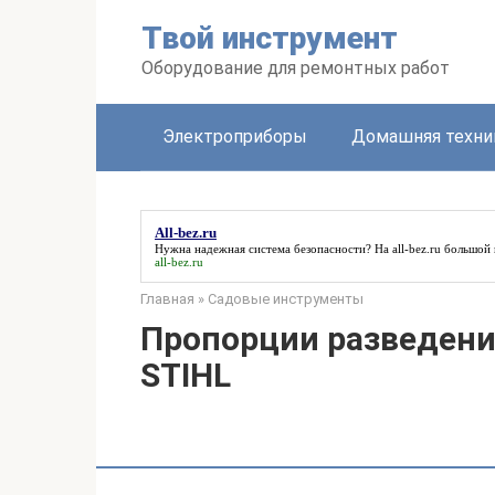
Перейти
Твой инструмент
к
контенту
Оборудование для ремонтных работ
Электроприборы
Домашняя техни
All-bez.ru
Нужна надежная система безопасности? На
all-bez.ru
большой 
all-bez.ru
Главная
»
Садовые инструменты
Пропорции разведени
STIHL