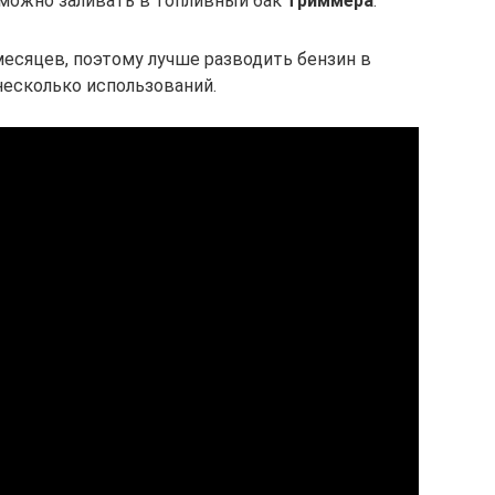
можно заливать в топливный бак
триммера
.
месяцев, поэтому лучше разводить бензин в
несколько использований.