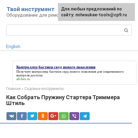
Перейти
Твой инструмент
Для любых предложений по
к
Оборудование для ремонтных работ
сайту: milwaukee-tools@cp9.ru
контенту
Поиск:
English
Контроллер бастион скуд нового поколения
Получите
контроллер бастион скуд нового поколения
для современного
контроля доступа.
all-bez.ru
Главная
»
Садовые инструменты
Как Собрать Пружину Стартера Триммера
Штиль