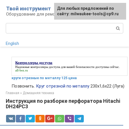
Перейти
Твой инструмент
Для любых предложений по
к
Оборудование для ремонтных работ
сайту: milwaukee-tools@cp9.ru
контенту
Поиск:
English
Контроллеры доступа
Надежные
контроллеры доступа
для вашей безопасности доступны сейчас.
all-bez.ru
круги отрезные по металлу 125 цена
Позвонить.
Круг отрезной по металлу
230х1,6х22 (Луга)
Главная
»
Домашняя техника
Инструкция по разборке перфоратора Hitachi
DH24PC3