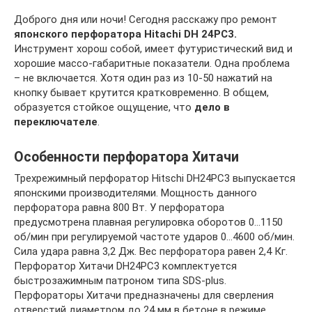
Доброго дня или ночи! Сегодня расскажу про ремонт
японского перфоратора Hitachi DH 24PC3.
Инструмент хорош собой, имеет футуристический вид и
хорошие массо-габаритные показатели. Одна проблема
– не включается. Хотя один раз из 10-50 нажатий на
кнопку бывает крутится кратковременно. В общем,
образуется стойкое ощущение, что
дело в
переключателе
.
Особенности перфоратора Хитачи
Трехрежимный перфоратор Hitschi DH24PC3 выпускается
японскими производителями. Мощность данного
перфоратора равна 800 Вт. У перфоратора
предусмотрена плавная регулировка оборотов 0…1150
об/мин при регулируемой частоте ударов 0…4600 об/мин.
Сила удара равна 3,2 Дж. Вес перфоратора равен 2,4 Кг.
Перфоратор Хитачи DH24PC3 комплектуется
быстрозажимным патроном типа SDS-plus.
Перфораторы Хитачи предназначены для сверления
отверстий диаметром до 24 мм в бетоне в режиме