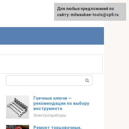
Для любых предложений по
English
сайту: milwaukee-tools@cp9.ru
Поиск:
Гаечные ключи —
рекомендации по выбору
инструмента
Электроприборы
Ремонт торцовочных,