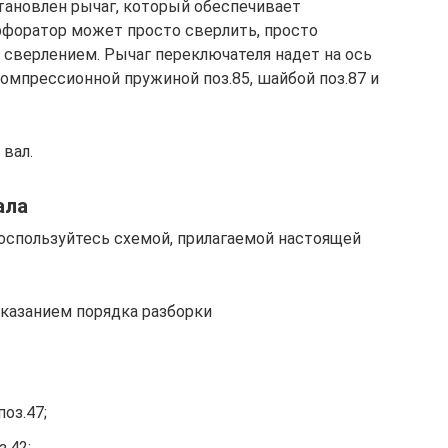
становлен рычаг, который обеспечивает
рфоратор может просто сверлить, просто
 сверлением. Рычаг переключателя надет на ось
омпрессионной пружиной поз.85, шайбой поз.87 и
вал.
ала
оспользуйтесь схемой, прилагаемой настоящей
казанием порядка разборки
поз.47;
.42;