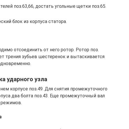
лей поз.63,66, достать угольные щетки поз.65.
кий блок из корпуса статора.
димо отсоединить от него ротор. Ротор поз.
чет трения зубьев шестеренок и вытаскивается
одновременно.
ка ударного узла
нем корпусе поз.49. Для снятия промежуточного
пуса два болта поз.43. Еще промежуточный вал
 режимов.
в