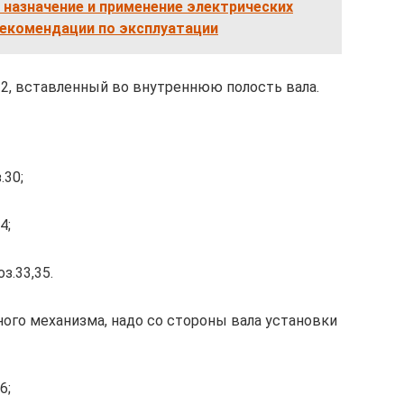
назначение и применение электрических
рекомендации по эксплуатации
32, вставленный во внутреннюю полость вала.
.30;
4;
з.33,35.
ного механизма, надо со стороны вала установки
6;