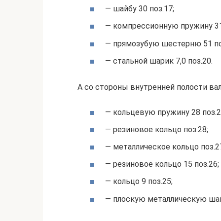
— шайбу 30 поз.17;
— компрессионную пружину 31
— прямозубую шестерню 51 по
— стальной шарик 7,0 поз.20.
А со стороны внутренней полости вал
— кольцевую пружину 28 поз.2
— резиновое кольцо поз.28;
— металлическое кольцо поз.2
— резиновое кольцо 15 поз.26;
— кольцо 9 поз.25;
— плоскую металлическую шайб