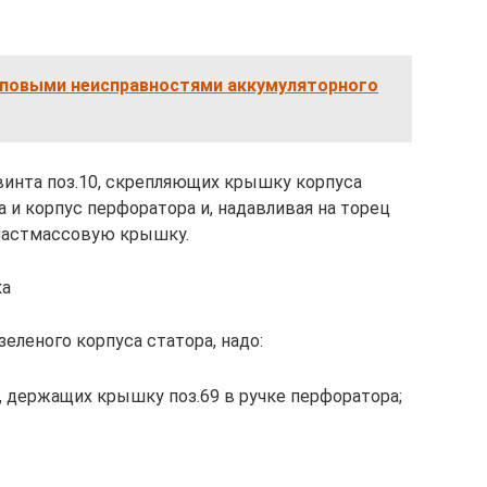
иповыми неисправностями аккумуляторного
винта поз.10, скрепляющих крышку корпуса
а и корпус перфоратора и, надавливая на торец
пластмассовую крышку.
ка
еленого корпуса статора, надо:
6, держащих крышку поз.69 в ручке перфоратора;