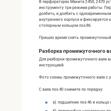
В перфораторах Макита 2450, 2470 у
инструменту три режима работы. Пе
долбить, и долбить с одновременным
внутреннего корпуса и фиксируется к
стопорным кольцом поз.86.
Пришло время снять промежуточный 
Разборка промежуточного в
Для разборки промежуточного вала в
инструкцией.
Фото схемы промежуточного вала с у
С вала поз.40 снимите по порядку:
а). подшипник поз.46 и кольцо 
б). прямозубую шестеренку поз