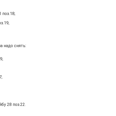
 поз.18;
з.19;
а надо снять:
9;
7;
у 28 поз.22.