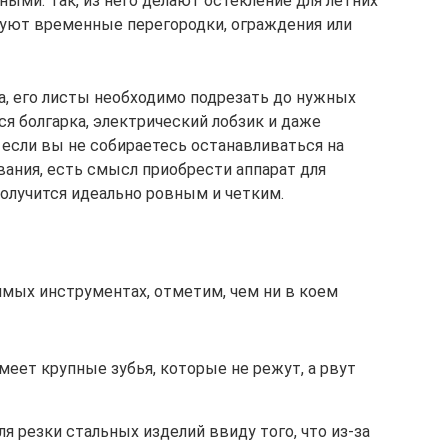
ыми. Так, из него делают остекление для летних
удуют временные перегородки, ограждения или
а, его листы необходимо подрезать до нужных
ся болгарка, электрический лобзик и даже
 если вы не собираетесь останавливаться на
ания, есть смысл приобрести аппарат для
 получится идеально ровным и четким.
имых инструментах, отметим, чем ни в коем
имеет крупные зубья, которые не режут, а рвут
я резки стальных изделий ввиду того, что из-за