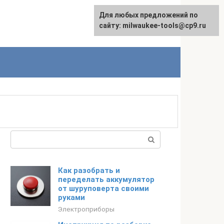
Для любых предложений по
English
сайту: milwaukee-tools@cp9.ru
Поиск:
Как разобрать и
переделать аккумулятор
от шуруповерта своими
руками
Электроприборы