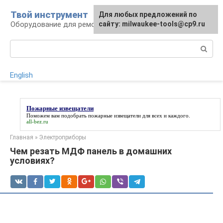
Перейти
Твой инструмент
Для любых предложений по
к
Оборудование для ремонтных работ
сайту: milwaukee-tools@cp9.ru
контенту
Поиск:
English
Пожарные извещатели
Поможем вам подобрать
пожарные извещатели
для всех и каждого.
all-bez.ru
Главная
»
Электроприборы
Чем резать МДФ панель в домашних
условиях?