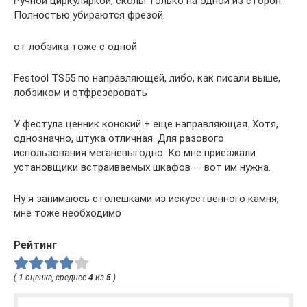
Ручной циркуляркой, сколы только на одной из сторон.
Полностью убираются фрезой.
от лобзика тоже с одной
Festool TS55 по направляющей, либо, как писали выше,
лобзиком и отфрезеровать
У фестула ценник конский + еще направляющая. Хотя,
однозначно, штука отличная. Для разового
использования меганевыгодно. Ко мне приезжали
установщики встраиваемых шкафов — вот им нужна.
Ну я занимаюсь столешками из искусственного камня,
мне тоже необходимо
Рейтинг
(
1
оценка, среднее
4
из
5
)