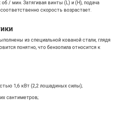
б / мин. Затягивая винты (L) и (H), подача
 соответственно скорость возрастает.
тики
выполнены из специальной кованой стали, глядя
овится понятно, что бензопила относится к
тью 1,6 кВт (2,2 лошадиных силы);
ких сантиметров;