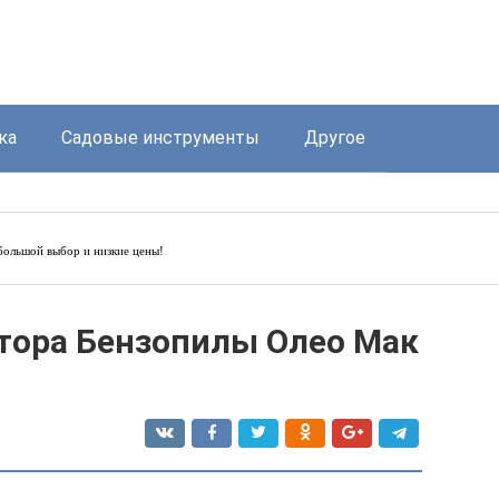
ка
Садовые инструменты
Другое
ольшой выбор и низкие цены!
тора Бензопилы Олео Мак