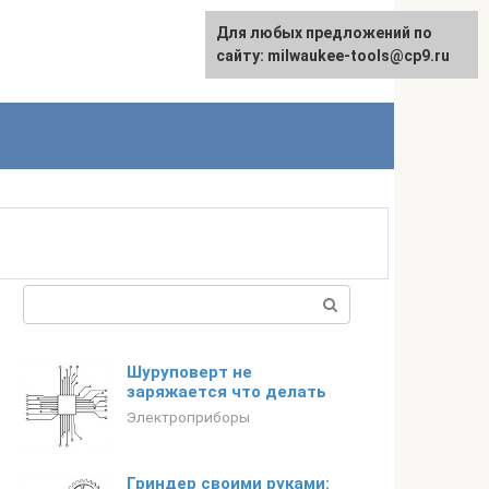
Для любых предложений по
English
сайту: milwaukee-tools@cp9.ru
Поиск:
Шуруповерт не
заряжается что делать
Электроприборы
Гриндер своими руками: