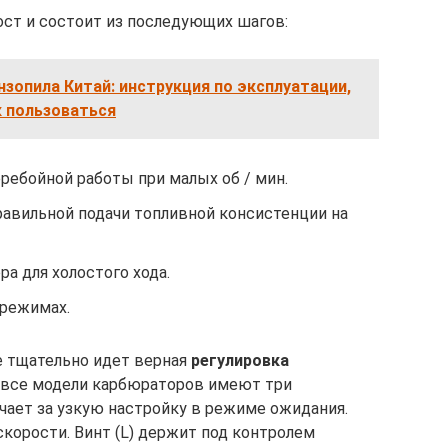
ст и состоит из последующих шагов:
зопила Китай: инструкция по эксплуатации,
к пользоваться
ребойной работы при малых об / мин.
равильной подачи топливной консистенции на
а для холостого хода.
 режимах.
е тщательно идет верная
регулировка
 все модели карбюраторов имеют три
чает за узкую настройку в режиме ожидания.
скорости. Винт (L) держит под контролем