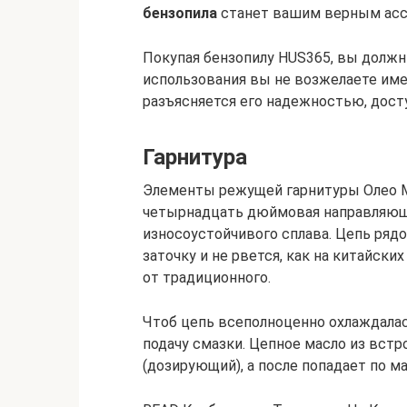
бензопила
станет вашим верным асси
Покупая бензопилу HUS365, вы должн
использования вы не возжелаете имет
разъясняется его надежностью, досту
Гарнитура
Элементы режущей гарнитуры Олео М
четырнадцать дюймовая направляюща
износоустойчивого сплава. Цепь рядо
заточку и не рвется, как на китайски
от традиционного.
Чтоб цепь всеполноценно охлаждала
подачу смазки. Цепное масло из встр
(дозирующий), а после попадает по м