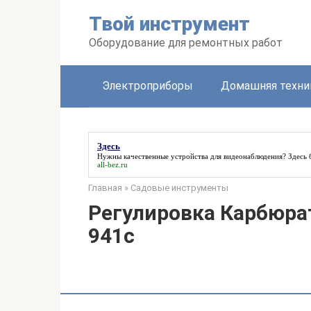
Перейти
Твой инструмент
к
контенту
Оборудование для ремонтных работ
Электроприборы
Домашняя техни
Здесь
Нужны качественные устройства для видеонаблюдения?
Здесь
б
all-bez.ru
Главная
»
Садовые инструменты
Регулировка Карбюра
941с