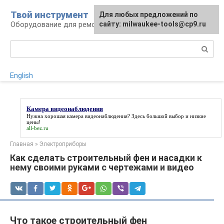
Перейти
Твой инструмент
Для любых предложений по
к
Оборудование для ремонтных работ
сайту: milwaukee-tools@cp9.ru
контенту
Поиск:
English
Камера видеонаблюдения
Нужна хорошая
камера видеонаблюдения
? Здесь большой выбор и низкие
цены!
all-bez.ru
Главная
»
Электроприборы
Как сделать строительный фен и насадки к
нему своими руками с чертежами и видео
Что такое строительный фен