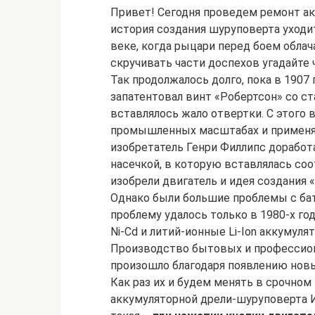
Привет! Сегодня проведем ремонт ак
история создания шуруповерта уходи
веке, когда рыцари перед боем облач
скручивать части доспехов угадайте
Так продолжалось долго, пока в 1907
запатентовал винт «Робертсон» со с
вставлялось жало отвертки. С этого
промышленных масштабах и применят
изобретатель Генри Филлипс доработа
насечкой, в которую вставлялась со
изобрели двигатель и идея создания 
Однако были большие проблемы с бат
проблему удалось только в 1980-х го
Ni-Cd и литий-ионные Li-Ion аккумул
Производство бытовых и профессион
произошло благодаря появлению новы
Как раз их и будем менять в срочном
аккумуляторной дрели-шуруповерта И