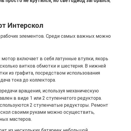
ь просто не крутился, но светодиод загорался
,
рт Интерскол
о рабочих элементов. Среди самых важных можно
 мотор включает в себя латунные втулки, якорь
несколько витков обмотки и шестерня. В нижней
тки из графита, посредством использования
ача тока до коллектора.
передачи вращения, используя механическую
влен в виде 1 или 2 ступенчатого редуктора.
используются 2 ступенчатые редукторы. Ремонт
рскол своими руками можно осуществить,
ных мастеров.
оит из нескольких батареек небольшой