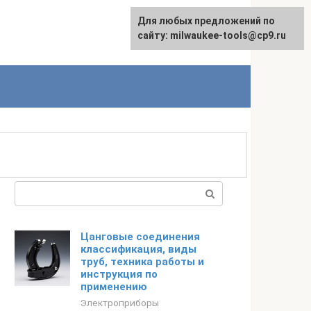
Для любых предложений по
English
сайту: milwaukee-tools@cp9.ru
Поиск:
Цанговые соединения
классификация, виды
труб, техника работы и
инструкция по
применению
Электроприборы