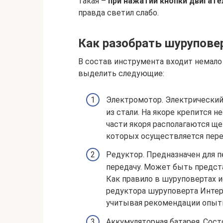
такая –
при нажатии кнопки двигател
правда светил слабо.
Как разобрать шурупове
В состав инструмента входит немал
выделить следующие:
Электромотор. Электрический
из стали. На якоре крепится 
части якоря располагаются ще
которых осуществляется перед
Редуктор. Предназначен для 
передачу. Может быть предста
Как правило в шуруповертах 
редуктора шуруповерта Инте
учитывая рекомендации опыт
Аккумуляторная батарея. Сост