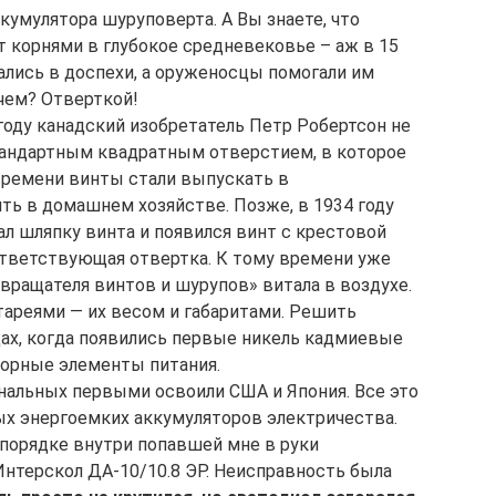
кумулятора шуруповерта. А Вы знаете, что
т корнями в глубокое средневековье – аж в 15
ались в доспехи, а оруженосцы помогали им
 чем? Отверткой!
 году канадский изобретатель Петр Робертсон не
тандартным квадратным отверстием, в которое
 времени винты стали выпускать в
ь в домашнем хозяйстве. Позже, в 1934 году
л шляпку винта и появился винт с крестовой
ответствующая отвертка. К тому времени уже
«вращателя винтов и шурупов» витала в воздухе.
ареями — их весом и габаритами. Решить
дах, когда появились первые никель кадмиевые
яторные элементы питания.
альных первыми освоили США и Япония. Все это
х энергоемких аккумуляторов электричества.
 порядке внутри попавшей мне в руки
нтерскол ДА-10/10.8 ЭР. Неисправность была