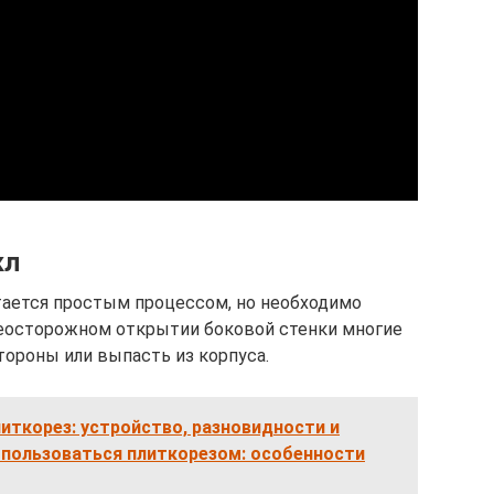
кл
тается простым процессом, но необходимо
еосторожном открытии боковой стенки многие
тороны или выпасть из корпуса.
иткорез: устройство, разновидности и
 пользоваться плиткорезом: особенности