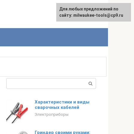
Для любых предложений по
English
сайту: milwaukee-tools@cp9.ru
Поиск:
Характеристики и виды
сварочных кабелей
Электроприборы
Гриндер своими руками: