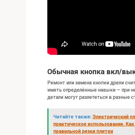
Обычная кнопка вкл/вы
Ремонт или замена кнопки дрели счи
иметь определённые навыки — при н
детали могут разлететься в разные с
Читайте также:
Электрический пл
практическое использование. Как
правильной резки плитки