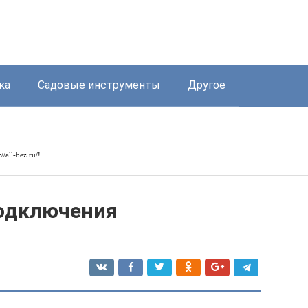
ка
Садовые инструменты
Другое
://all-bez.ru/
!
подключения