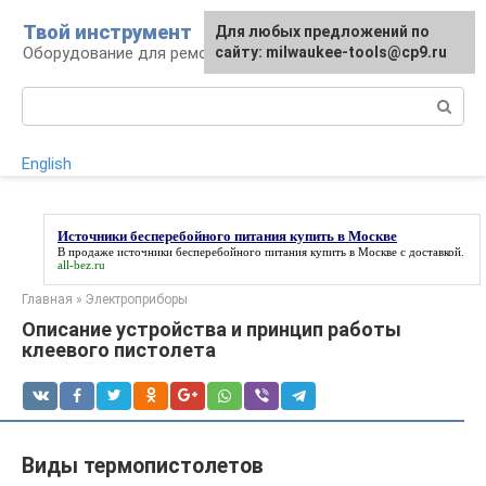
Перейти
Твой инструмент
Для любых предложений по
к
Оборудование для ремонтных работ
сайту: milwaukee-tools@cp9.ru
контенту
Поиск:
English
Источники бесперебойного питания купить в Москве
В продаже
источники бесперебойного питания купить в Москве
с доставкой.
all-bez.ru
Главная
»
Электроприборы
Описание устройства и принцип работы
клеевого пистолета
Виды термопистолетов