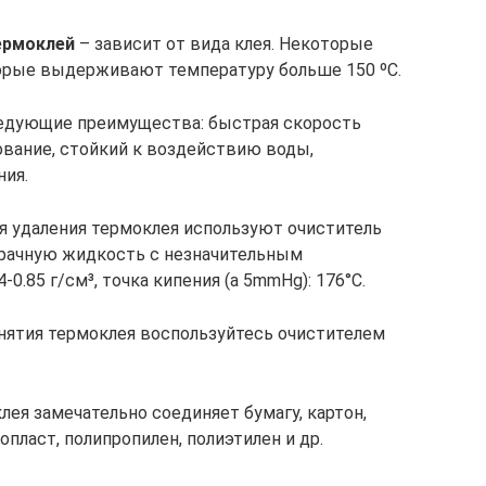
ермоклей
– зависит от вида клея. Некоторые
торые выдерживают температуру больше 150 ºС.
едующие преимущества: быстрая скорость
ование, стойкий к воздействию воды,
ния.
я удаления термоклея используют очиститель
зрачную жидкость с незначительным
0.85 г/смᵌ, точка кипения (а 5mmHg): 176°C.
нятия термоклея воспользуйтесь очистителем
лея замечательно соединяет бумагу, картон,
опласт, полипропилен, полиэтилен и др.