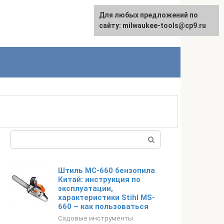
Для любых предложений по
English
сайту: milwaukee-tools@cp9.ru
Поиск:
Штиль МС-660 бензопила
Китай: инструкция по
эксплуатации,
характеристики Stihl MS-
660 – как пользоваться
Садовые инструменты