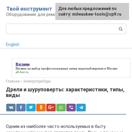
Перейти
Твой инструмент
Для любых предложений по
к
Оборудование для ремонтных работ
сайту: milwaukee-tools@cp9.ru
контенту
Поиск:
English
Взгляни
Взгляни
на выбор профессиональных камер видеонаблюдения в Москве.
all-bez.ru
Главная
»
Электроприборы
Дрели и шуруповерты: характеристики, типы,
виды
Одним из наиболее часто используемых в быту