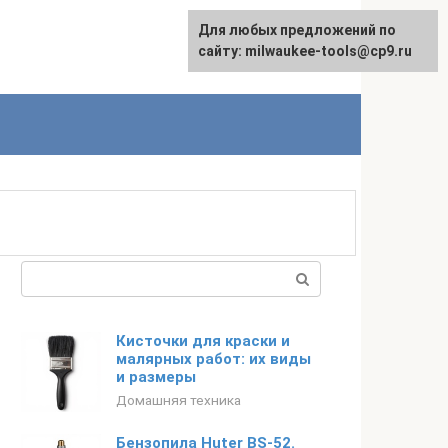
Для любых предложений по
English
сайту: milwaukee-tools@cp9.ru
Поиск:
Кисточки для краски и
малярных работ: их виды
и размеры
Домашняя техника
Бензопила Huter BS-52.