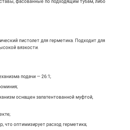
оставы, фасованные по подходящим тубам, либо
ческий пистолет для герметика. Подходит для
ысокой вязкости.
анизма подачи — 26:1;
люминия;
ханизм оснащен запатентованной муфтой,
екте;
, что оптимизирует расход герметика;