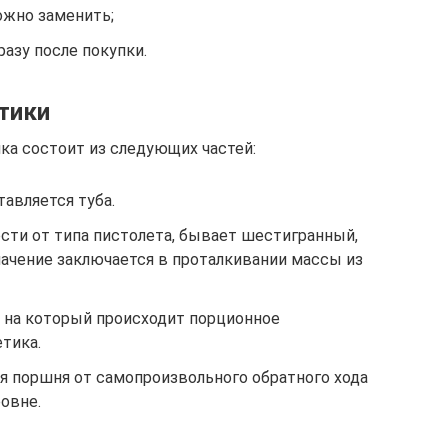
ожно заменить;
разу после покупки.
тики
ка состоит из следующих частей:
тавляется туба.
сти от типа пистолета, бывает шестигранный,
значение заключается в проталкивании массы из
ю на который происходит порционное
тика.
я поршня от самопроизвольного обратного хода
ровне.