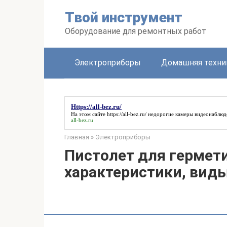
Перейти
Твой инструмент
к
контенту
Оборудование для ремонтных работ
Электроприборы
Домашняя техни
Https://all-bez.ru/
На этом сайте
https://all-bez.ru/
недорогие камеры видеонаблюд
all-bez.ru
Главная
»
Электроприборы
Пистолет для гермети
характеристики, вид