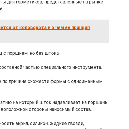
ты для герметиков, представленные на рынке
й.
ется от коловорота и в чем ее принцип
ц с поршнем, но без штока.
 составной частью специального инструмента.
н по причине схожести формы с одноименным
ажатию на который шток надавливает на поршень
ивоположной стороны наносимый состав.
осить акрил, силикон, жидкие гвозди,