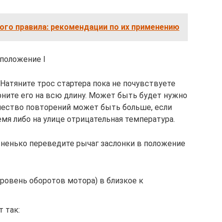
ого правила: рекомендации по их применению
положение I
Натяните трос стартера пока не почувствуете
рните его на всю длину. Может быть будет нужно
личество повторений может быть больше, если
мя либо на улице отрицательная температура.
вненько переведите рычаг заслонки в положение
ровень оборотов мотора) в близкое к
 так: