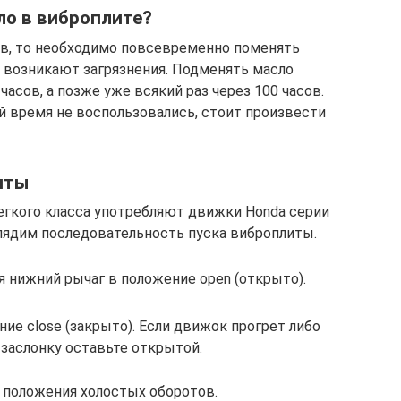
ло в виброплите?
ов, то необходимо повсевременно поменять
ы возникают загрязнения. Подменять масло
асов, а позже уже всякий раз через 100 часов.
й время не воспользовались, стоит произвести
иты
егкого класса употребляют движки Honda серии
глядим последовательность пуска виброплиты.
я нижний рычаг в положение open (открыто).
ие close (закрыто). Если движок прогрет либо
 заслонку оставьте открытой.
 положения холостых оборотов.