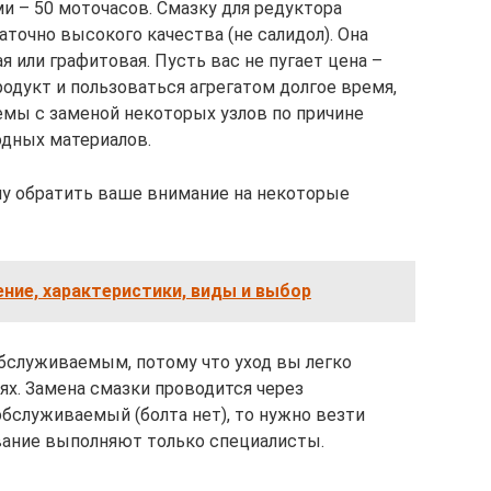
и – 50 моточасов. Смазку для редуктора
точно высокого качества (не салидол). Она
 или графитовая. Пусть вас не пугает цена –
одукт и пользоваться агрегатом долгое время,
емы с заменой некоторых узлов по причине
одных материалов.
чу обратить ваше внимание на некоторые
ение, характеристики, виды и выбор
бслуживаемым, потому что уход вы легко
х. Замена смазки проводится через
бслуживаемый (болта нет), то нужно везти
вание выполняют только специалисты.