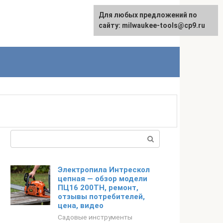
Для любых предложений по
English
сайту: milwaukee-tools@cp9.ru
Поиск:
Электропила Интрескол
цепная — обзор модели
ПЦ16 200ТН, ремонт,
отзывы потребителей,
цена, видео
Садовые инструменты