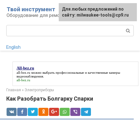
Перейти
Твой инструмент
Для любых предложений по
к
Оборудование для ремонтных работ
сайту: milwaukee-tools@cp9.ru
контенту
Поиск:
English
All-bez.ru
all-bez.ru
можно выбрать профессиональные и качественные камеры
видеонаблюдения.
all-bez.ru
Главная
»
Электроприборы
Как Разобрать Болгарку Спарки