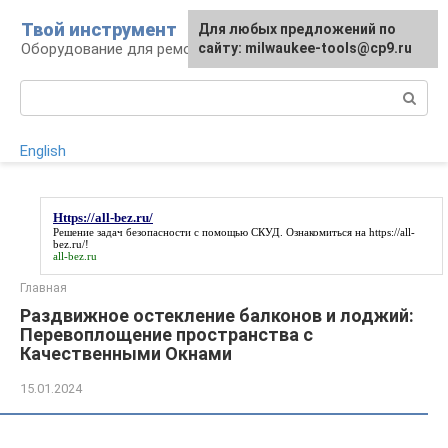
Перейти
Твой инструмент
Для любых предложений по
к
Оборудование для ремонтных работ
сайту: milwaukee-tools@cp9.ru
контенту
Поиск:
English
Https://all-bez.ru/
Решение задач безопасности с помощью СКУД. Ознакомиться на
https://all-
bez.ru/
!
all-bez.ru
Главная
Раздвижное остекление балконов и лоджий:
Перевоплощение пространства с
Качественными Окнами
15.01.2024