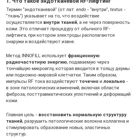
1. Что такое эндотканевой RF-лифтинг
Термин "эндотканевой" (от лат.
endo
- "внутри",
textus
-
"ткань") указывает на то, что воздействие
осуществляется
внутри тканей
, а не через поверхность
кожи. Это отличает процедуру от обычного RF-
лифтинга, при котором электроды располагаются
снаружи и воздействуют извне.
Метод INNOFILL использует
фракционную
радиочастотную энергию
, подаваемую через
тончайшую микроиглу, которая вводится в толщу дермы
или подкожно-жировой клетчатки. Таким образом,
импульсы RF тока воздействуют
точечно
и
локально
-
в зоне патологических изменений, включая области
фиброза, посттравматических уплотнений и деформаций
кожи.
Главная цель -
восстановить нормальную структуру
тканей
, разрушить патологические волокна коллагена и
стимулировать образование новых, эластичных
структур.