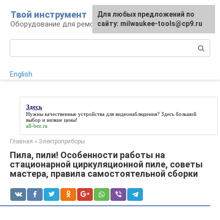
Перейти
Твой инструмент
Для любых предложений по
к
Оборудование для ремонтных работ
сайту: milwaukee-tools@cp9.ru
контенту
Поиск:
English
Здесь
Нужны качественные устройства для видеонаблюдения?
Здесь
большой
выбор и низкие цены!
all-bez.ru
Главная
»
Электроприборы
Пила, пили! Особенности работы на
стационарной циркуляционной пиле, советы
мастера, правила самостоятельной сборки