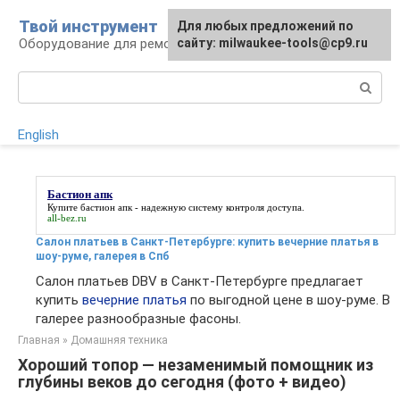
Перейти
Твой инструмент
Для любых предложений по
к
Оборудование для ремонтных работ
сайту: milwaukee-tools@cp9.ru
контенту
Поиск:
English
Бастион апк
Купите
бастион апк
- надежную систему контроля доступа.
all-bez.ru
Салон платьев в Санкт-Петербурге: купить вечерние платья в
шоу-руме, галерея в Спб
Салон платьев DBV в Санкт-Петербурге предлагает
купить
вечерние платья
по выгодной цене в шоу-руме. В
галерее разнообразные фасоны.
Главная
»
Домашняя техника
Хороший топор — незаменимый помощник из
глубины веков до сегодня (фото + видео)