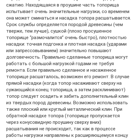
сжатию. Находящаяся в проушине часть топорища
испытывает очень значительные нагрузки, со временем
она может сминаться и насадка топора расшатывается.
Срок службы определяется породой древесины (чем
тверже, тем лучше), сушкой (плохо просушенное
топорище “размочалится” очень быстро), плотностью
насадки: точная подгонка и плотная насадка (ударами
или запрессовыванием) значительно повышают
долговечность. Правильно сделанные топорища могут
работать с большой нагрузкой годами не требуя
ремонта. Если правильно сделанное и насаженное
топорище расшаталось, возможен его ремонт. В случае
прямой насадки (когда топор насаживают сверху на
сужающийся конец топорища, а затем расклинивают)
топор следует осадить и забить дополнительный клин
из твердых пород древесины. Возможно использовать
также плоский или круглый металлический клин. При
обратной насадке топора (топорище пропускается
через конусовидную проушину сверху вних)
расшатывания не происходит, так как в процессе
работы нагрузки направлены к расширяющемуся концу