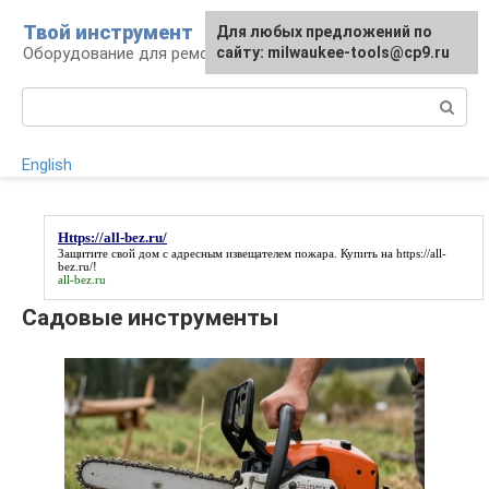
Перейти
Твой инструмент
Для любых предложений по
к
Оборудование для ремонтных работ
сайту: milwaukee-tools@cp9.ru
контенту
Поиск:
English
Https://all-bez.ru/
Защитите свой дом с адресным извещателем пожара. Купить на
https://all-
bez.ru/
!
all-bez.ru
Садовые инструменты