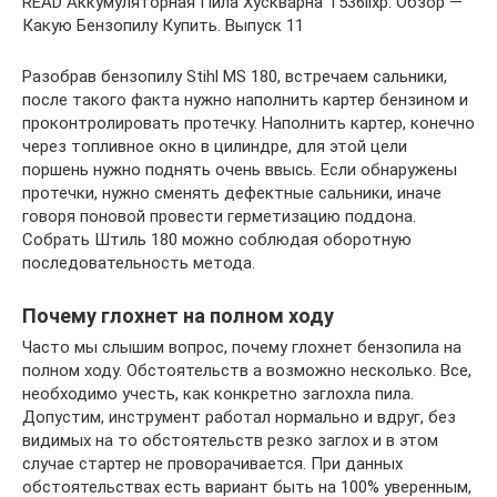
READ Аккумуляторная Пила Хускварна T536lixp. Обзор —
Какую Бензопилу Купить. Выпуск 11
Разобрав бензопилу Stihl MS 180, встречаем сальники,
после такого факта нужно наполнить картер бензином и
проконтролировать протечку. Наполнить картер, конечно
через топливное окно в цилиндре, для этой цели
поршень нужно поднять очень ввысь. Если обнаружены
протечки, нужно сменять дефектные сальники, иначе
говоря поновой провести герметизацию поддона.
Собрать Штиль 180 можно соблюдая оборотную
последовательность метода.
Почему глохнет на полном ходу
Часто мы слышим вопрос, почему глохнет бензопила на
полном ходу. Обстоятельств а возможно несколько. Все,
необходимо учесть, как конкретно заглохла пила.
Допустим, инструмент работал нормально и вдруг, без
видимых на то обстоятельств резко заглох и в этом
случае стартер не проворачивается. При данных
обстоятельствах есть вариант быть на 100% уверенным,