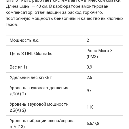
MINI 61 PMN, работает система автоматической смазки.
Длина шины — 40 см. В карбюраторе вмонтирован
компенсатор, отвечающий за расход горючего,
постоянную мощность бензопилы и качество выхлопных
газов.
Мощность л.с.
2
Picco Micro 3
Цепь STIHL Oilomatic
(PM3)
Вес кг 1)
3,9
Удельный вес кг/кВт
2,6
Уровень звукового давления
97
дБ(A) 2)
Уровень звуковой мощности
110
дБ(A) 2)
Уровень вибрации слева/справа
6,6/7,8
m/s? 3)