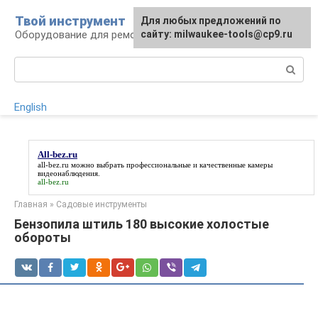
Перейти
Твой инструмент
Для любых предложений по
к
Оборудование для ремонтных работ
сайту: milwaukee-tools@cp9.ru
контенту
Поиск:
English
All-bez.ru
all-bez.ru
можно выбрать профессиональные и качественные камеры
видеонаблюдения.
all-bez.ru
Главная
»
Садовые инструменты
Бензопила штиль 180 высокие холостые
обороты