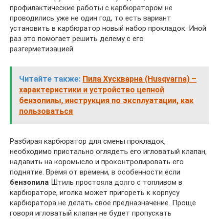
профилактические работы с карбюратором не
проводились уже не один год, то есть вариант
установить в карбюратор новый набор прокладок. Иной
раз это помогает решить делему с его
разгерметизацией.
Читайте также:
Пила Хускварна (Husqvarna) –
характеристики и устройство цепной
бензопилы, инструкция по эксплуатации, как
пользоваться
Разбирая карбюратор для смены прокладок,
необходимо пристально оглядеть его игловатый клапан,
надавить на коромысло и проконтролировать его
поднятие. Время от времени, в особенности если
бензопила
Штиль простояла долго с топливом в
карбюраторе, иголка может пригореть к корпусу
карбюратора не делать свое предназначение. Проще
говоря игловатый клапан не будет пропускать