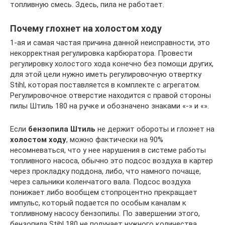
топливную смесь. Здесь, пила не работает.
Почему глохнет на холостом ходу
1-ая и самая частая причина данной неисправности, это
некорректная регулировка карбюратора. Провести
регулировку холостого хода конечно без помощи других,
для этой цели нужно иметь регулировочную отвертку
Stihl, которая поставляется в комплекте с агрегатом.
Регулировочное отверстие находится с правой стороны
пилы Штиль 180 на ручке и обозначено знаками «-» и «».
Если
бензопила Штиль
не держит обороты и глохнет на
холостом ходу
, можно фактически на 90%
несомневаться, что у нее нарушения в системе работы
топливного насоса, обычно это подсос воздуха в картер
через прокладку поддона, либо, что намного почаще,
через сальники коленчатого вала. Подсос воздуха
понижает либо вообщем стопроцентно прекращает
импульс, который подается по особым каналам к
топливному насосу бензопилы. По завершении этого,
бензопила Stihl 180 не получает нужного количества