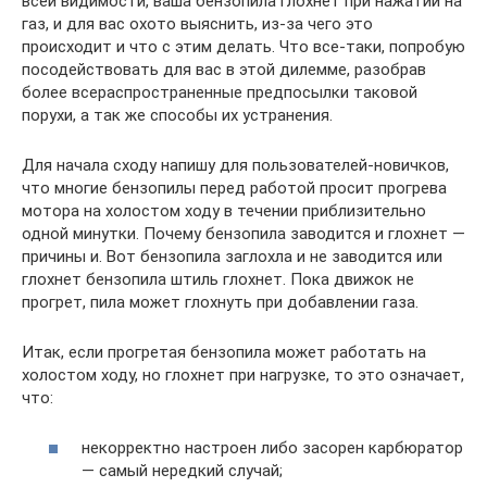
всей видимости, ваша бензопила глохнет при нажатии на
газ, и для вас охото выяснить, из-за чего это
происходит и что с этим делать. Что все-таки, попробую
посодействовать для вас в этой дилемме, разобрав
более всераспространенные предпосылки таковой
порухи, а так же способы их устранения.
Для начала сходу напишу для пользователей-новичков,
что многие бензопилы перед работой просит прогрева
мотора на холостом ходу в течении приблизительно
одной минутки. Почему бензопила заводится и глохнет —
причины и. Вот бензопила заглохла и не заводится или
глохнет бензопила штиль глохнет. Пока движок не
прогрет, пила может глохнуть при добавлении газа.
Итак, если прогретая бензопила может работать на
холостом ходу, но глохнет при нагрузке, то это означает,
что:
некорректно настроен либо засорен карбюратор
— самый нередкий случай;