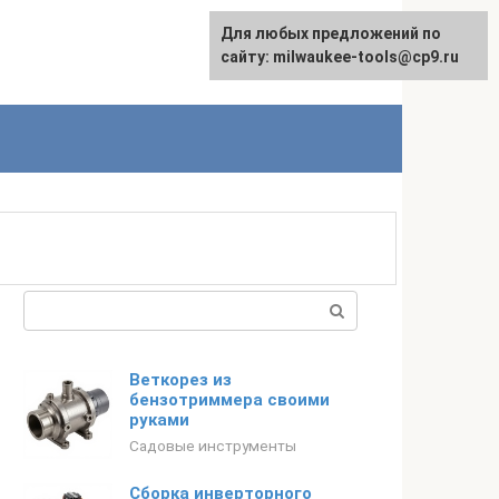
Для любых предложений по
English
сайту: milwaukee-tools@cp9.ru
Поиск:
Веткорез из
бензотриммера своими
руками
Садовые инструменты
Сборка инверторного