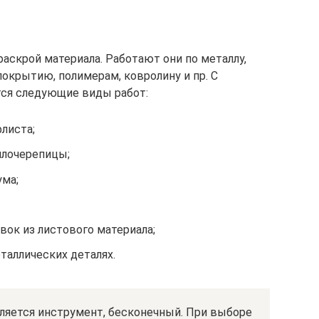
аскрой материала. Работают они по металлу,
покрытию, полимерам, ковролину и пр. С
я следующие виды работ:
листа;
ллочерепицы;
ума;
вок из листового материала;
таллических деталях.
вляется инструмент, бесконечный. При выборе