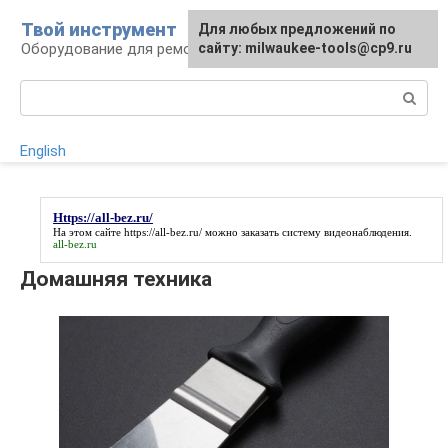
Перейти
Твой инструмент
Для любых предложений по
к
Оборудование для ремонтных работ
сайту: milwaukee-tools@cp9.ru
контенту
Поиск:
English
Https://all-bez.ru/
На этом сайте
https://all-bez.ru/
можно заказать систему видеонаблюдения.
all-bez.ru
Домашняя техника