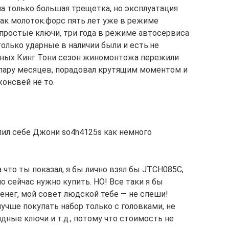
а только большая трещетка, но эксплуатация
ак молоток.форс пять лет уже в режиме
 простые ключи, три года в режиме автосервиса
только ударные в наличии были и есть.не
рных Кинг Тони сезон жиномонтожа пережили
 пару месяцев, порадовал крутящим моментом и
онсвей не то.
упил себе Джони so4h4125s как немного
что ты показал, я бы лично взял бы JTCH085C,
о сейчас нужно купить. НО! Все таки я бы
енег, мой совет людской тебе — не спеши!
лучше покупать набор только с головками, не
ные ключи и т.д., потому что стоимость не