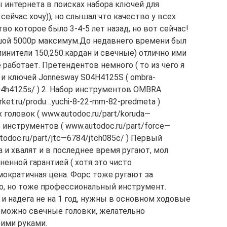
 интернета в поисках набора ключей для
 сейчас хочу)), но слышал что качество у всех
тво которое было 3-4-5 лет назад, но вот сейчас!
шой 5000р максимум.До недавнего времени был
линители 150,250.кардан и свечные) отлично ими
е работает. Претендентов немного ( то из чего я
и ключей Jonnesway S04H4125S ( ombra-
s04h4125s/ ) 2. Набор инструментов OMBRA
ket.ru/produ…yuchi-8-22-mm-82-predmeta )
оловок ( www.autodoc.ru/part/koruda—
 инструментов ( www.autodoc.ru/part/force—
todoc.ru/part/jtc—6784/jtch085c/ ) Первый
 и хвалят и в последнее время ругают, мол
ненной гарантией ( хотя это чисто
мократичная цена. Форс тоже ругают за
но, но тоже профессиональный инструмент.
 и надега не на 1 год, нужны в основном ходовые
, можно свечные головки, желательно
оими руками.