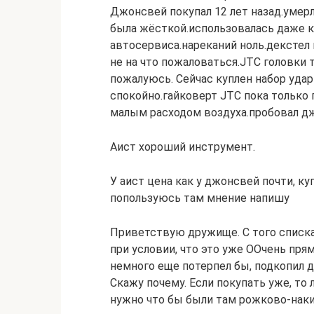
Джонсвей покупал 12 лет назад.умерл
была жёсткой.использовалась даже к
автосервиса.нареканий ноль.декстел
не на что пожаловаться.JTC головки 
пожалуюсь. Сейчас куплен набор уда
спокойно.гайковерт JTC пока только
малым расходом воздуха.пробовал дж
Аист хороший инструмент.
У аист цена как у джонсвей почти, к
попользуюсь там мнение напишу
Приветствую дружище. С того списка 
при условии, что это уже ООчень прям
немного еще потерпел бы, подкопил д
Скажу почему. Если покупать уже, то 
нужно что бы были там рожково-накид