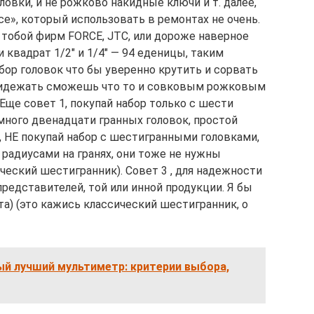
оловки, и не рожково накидные ключи и т. далее,
«се», который использовать в ремонтах не очень.
 тобой фирм FORCE, JTC, или дороже наверное
 квадрат 1/2″ и 1/4″ — 94 еденицы, таким
бор головок что бы уверенно крутить и сорвать
 придежать сможешь что то и совковым рожковым
 Еще совет 1, покупай набор только с шести
много двенадцати гранных головок, простой
, НЕ покупай набор с шестигранными головками,
радиусами на гранях, они тоже не нужны
ческий шестигранник). Совет 3 , для надежности
представителей, той или инной продукции. Я бы
а) (это кажись классический шестигранник, о
ый лучший мультиметр: критерии выбора,