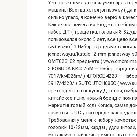
Уже несколько дней изучаю просторы
машины.Всегда хотел jonneswey ( да и
сильно упало, я конечно верю в качес
Какое оно, качество.Бюджет неболь
набор ДТ ( трещетка, головки 8-32,уд
пользовался около 5 лет, все цело вс
выбираю ) 1.Набор торцевых головок 
jonnesway.ru/katalo…2-mm-jonnesway-
OMT82S, 82 предмета ( www.ombra-mar
3.KORUDA KR4026M — Набор торцевых г
7017/kr4026m/ ) 4.FORCE 4223 — Набор
5917/4223/ ) 5.JTC JTCH085C ( www.au
претендент на покупку Джонни, омбра
китайское г…но, новый бренд с пожиз
маркетинговый ход) Koruda, самая де
качество, JTC у нас вроде как недав
Требования у меня к набору-качество
головки 10-32мм, кардан, удлинители
металлический кейс, ремонт авто св