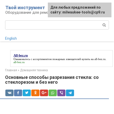
Перейти
Твой инструмент
Для любых предложений по
к
Оборудование для ремонтных работ
сайту: milwaukee-tools@cp9.ru
контенту
Поиск:
English
All-bez.ru
Ознакомьтесь с ассортиментом пожарных извещателей купить на
all-bez.ru
.
all-bez.ru
Главная
»
Домашняя техника
Основные способы разрезания стекла: со
стеклорезом и без него