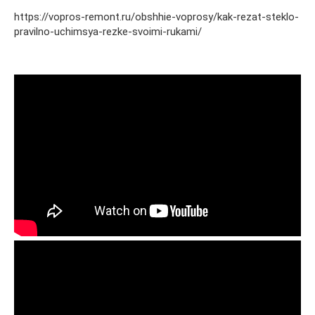
https://vopros-remont.ru/obshhie-voprosy/kak-rezat-steklo-
pravilno-uchimsya-rezke-svoimi-rukami/