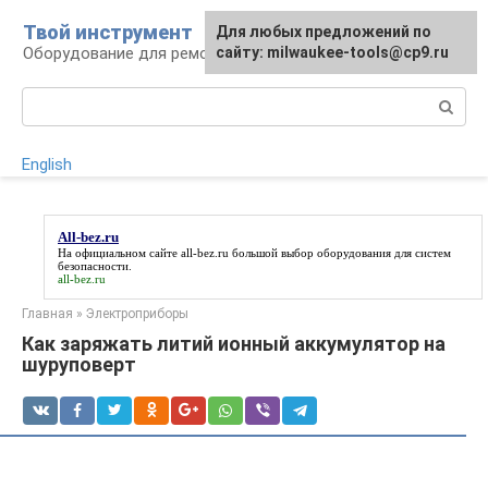
Перейти
Твой инструмент
Для любых предложений по
к
Оборудование для ремонтных работ
сайту: milwaukee-tools@cp9.ru
контенту
Поиск:
English
All-bez.ru
На официальном сайте
all-bez.ru
большой выбор оборудования для систем
безопасности.
all-bez.ru
Главная
»
Электроприборы
Как заряжать литий ионный аккумулятор на
шуруповерт