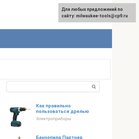
Для любых предложений по
English
сайту: milwaukee-tools@cp9.ru
Поиск:
Как правильно
пользоваться дрелью
Электроприборы
Бензопила Партнер