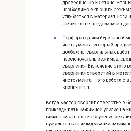
древесине, но и бетоне. Чтоб
необходимо включить режим у
углубляться в материал. Если
значит он не предназначен для
Перфоратор или бурильный мо
инструмента, который предна
долбежно-сверлильных работ 
переключатель режимов, сре
сверления. Включение этого 
сверления отверстий в металл
инструмента — это работа с в
кирпич и т.п.
Когда мастер сверлит отверстие в б
прикладывать нажимное усилие на и
влияет на скорость получения результ
нуждается в прикладывании нажимног
направлять инструмент, и удерживать