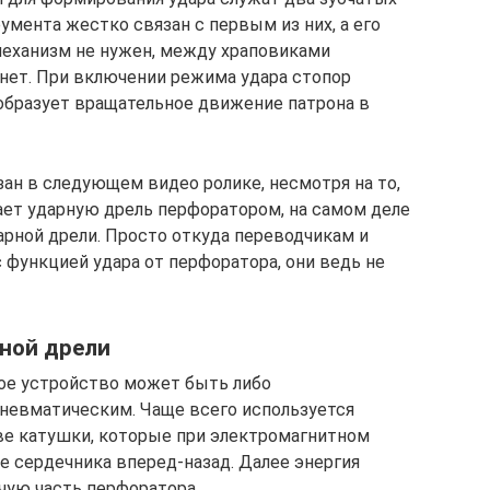
умента жестко связан с первым из них, а его
механизм не нужен, между храповиками
х нет. При включении режима удара стопор
еобразует вращательное движение патрона в
зан в следующем видео ролике, несмотря на то,
ает ударную дрель перфоратором, на самом деле
арной дрели. Просто откуда переводчикам и
с функцией удара от перфоратора, они ведь не
рной дрели
ное устройство может быть либо
невматическим. Чаще всего используется
две катушки, которые при электромагнитном
сердечника вперед-назад. Далее энергия
чую часть перфоратора.