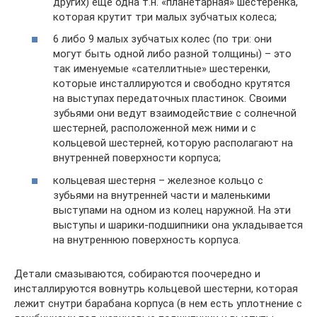
других) еще одна т.н. «планетарная» шестеренка,
которая крутит три малых зубчатых колеса;
6 либо 9 малых зубчатых колес (по три: они
могут быть одной либо разной толщины) – это
так именуемые «сателлитные» шестеренки,
которые инсталлируются и свободно крутятся
на выступах передаточных пластинок. Своими
зубьями они ведут взаимодействие с солнечной
шестерней, расположенной меж ними и с
кольцевой шестерней, которую располагают на
внутренней поверхности корпуса;
кольцевая шестерня – железное кольцо с
зубьями на внутренней части и маленькими
выступами на одном из колец наружной. На эти
выступы и шарики-подшипники она укладывается
на внутреннюю поверхность корпуса.
Детали смазываются, собираются поочередно и
инсталлируются вовнутрь кольцевой шестерни, которая
лежит снутри барабана корпуса (в нем есть уплотнение с