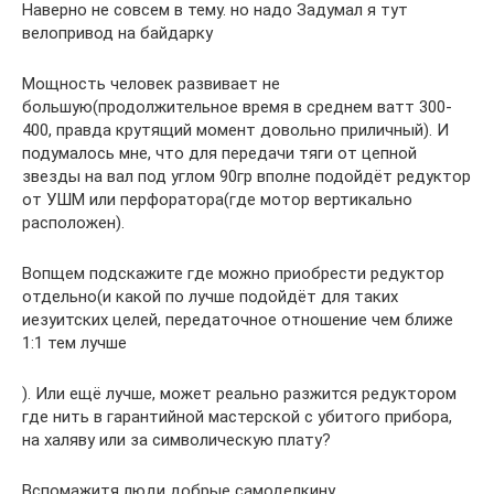
Наверно не совсем в тему. но надо Задумал я тут
велопривод на байдарку
Мощность человек развивает не
большую(продолжительное время в среднем ватт 300-
400, правда крутящий момент довольно приличный). И
подумалось мне, что для передачи тяги от цепной
звезды на вал под углом 90гр вполне подойдёт редуктор
от УШМ или перфоратора(где мотор вертикально
расположен).
Вопщем подскажите где можно приобрести редуктор
отдельно(и какой по лучше подойдёт для таких
иезуитских целей, передаточное отношение чем ближе
1:1 тем лучше
). Или ещё лучше, может реально разжится редуктором
где нить в гарантийной мастерской с убитого прибора,
на халяву или за символическую плату?
Вспомажитя люди добрые самоделкину