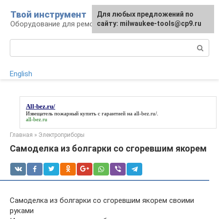
Перейти
Твой инструмент
Для любых предложений по
к
Оборудование для ремонтных работ
сайту: milwaukee-tools@cp9.ru
контенту
Поиск:
English
All-bez.ru/
Извещатель пожарный купить с гарантией на
all-bez.ru/
.
all-bez.ru
Главная
»
Электроприборы
Самоделка из болгарки со сгоревшим якорем
Самоделка из болгарки со сгоревшим якорем своими
руками