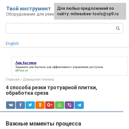
Перейти
Твой инструмент
Для любых предложений по
к
Оборудование для ремонтных работ
сайту: milwaukee-tools@cp9.ru
контенту
Поиск:
English
Апк бастион
Закажите
апк бастион
для эффективного управления доступом.
all-bez.ru
Главная
»
Домашняя техника
4 способа резки тротуарной плитки,
обработка среза
Важные моменты процесса