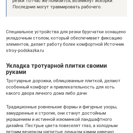
резки тотчас же понизится, возникнут искорки.
Последние могут травмировать рабочего.
Специальное устройства для резки брусчатки оснащено
укладочным столом, который обеспечивает фиксацию
элементов, делает работу более комфортной Источник
stroy-podskazka.ru
Укладка тротуарной плитки своими
руками
Тротуарные дорожки, облицованные плиткой, делают
особенный комфорт и привлекательность для хоть
какого двора личного дома либо дачи.
Традиционные ровненькие формы и фигурные узоры,
замудренные и строгие, они станут достойным
украшением и истинной изюминкой ландшафтного
дизайна. Пестрые цвета повеселят глаз, а холодным
летним вечерком нагретые деньком ​​камни навечно